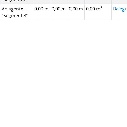
2
Anlagenteil
0,00 m
0,00 m
0,00 m
0,00 m
Beleg
"Segment 3"