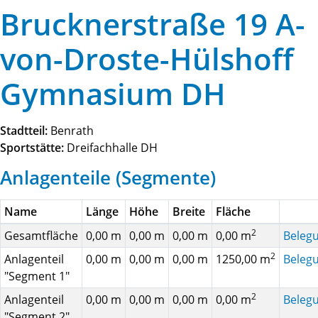
Brucknerstraße 19 A-
von-Droste-Hülshoff
Gymnasium DH
Stadtteil:
Benrath
Sportstätte:
Dreifachhalle DH
Anlagenteile (Segmente)
Name
Länge
Höhe
Breite
Fläche
2
Gesamtfläche
0,00 m
0,00 m
0,00 m
0,00 m
Beleg
2
Anlagenteil
0,00 m
0,00 m
0,00 m
1250,00 m
Beleg
"Segment 1"
2
Anlagenteil
0,00 m
0,00 m
0,00 m
0,00 m
Beleg
"Segment 2"