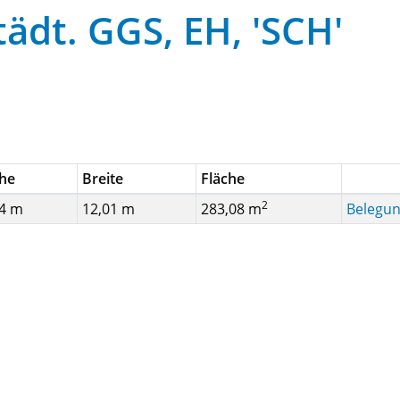
ädt. GGS, EH, 'SCH'
he
Breite
Fläche
2
84 m
12,01 m
283,08 m
Belegun