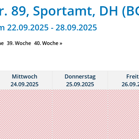
. 89, Sportamt, DH (B
 22.09.2025 - 28.09.2025
he
39. Woche
40. Woche
»
Mittwoch
Donnerstag
Frei
24.09.2025
25.09.2025
26.09.