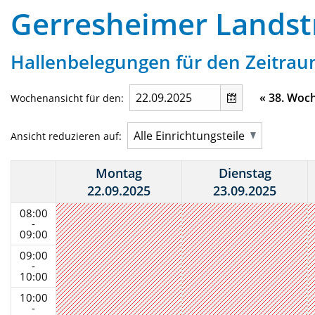
Gerresheimer Landstr
Hallenbelegungen für den Zeitraum
«
38. Woc
Wochenansicht für den:
Ansicht reduzieren auf:
Montag
Dienstag
22.09.2025
23.09.2025
08:00
-
09:00
09:00
-
10:00
10:00
-