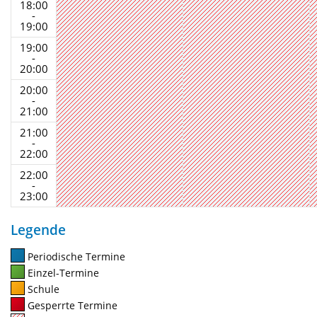
18:00
-
19:00
19:00
-
20:00
20:00
-
21:00
21:00
-
22:00
22:00
-
23:00
Legende
Periodische Termine
Einzel-Termine
Schule
Gesperrte Termine