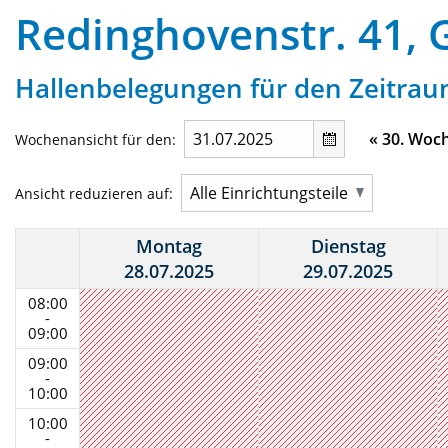
Redinghovenstr. 41,
Hallenbelegungen für den Zeitraum
«
30. Woc
Wochenansicht für den:
Ansicht reduzieren auf:
Montag
Dienstag
28.07.2025
29.07.2025
08:00
-
09:00
09:00
-
10:00
10:00
-