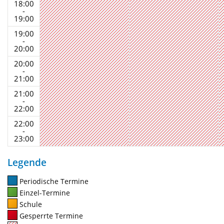
18:00
-
19:00
19:00
-
20:00
20:00
-
21:00
21:00
-
22:00
22:00
-
23:00
Legende
Periodische Termine
Einzel-Termine
Schule
Gesperrte Termine