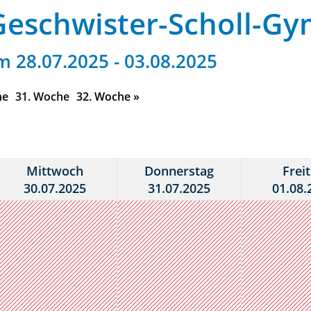
 Geschwister-Scholl-G
 28.07.2025 - 03.08.2025
he
31. Woche
32. Woche
»
Mittwoch
Donnerstag
Frei
30.07.2025
31.07.2025
01.08.